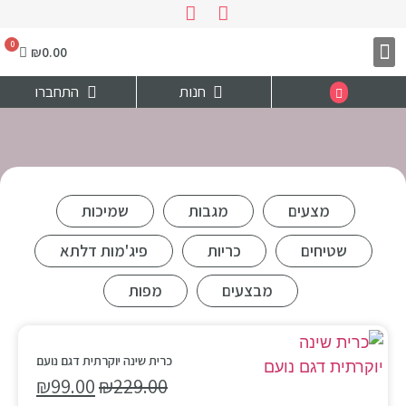
₪
0.00
צרו קשר
דף הבית
חנות
התחברו
מצעים
מגבות
שמיכות
שטיחים
כריות
פיג'מות דלתא
מבצעים
מפות
כרית שינה יוקרתית דגם נועם
₪
99.00
₪
229.00