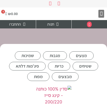
₪
0.00
צרו קשר
דף הבית
חנות
התחברו
מצעים
מגבות
שמיכות
שטיחים
כריות
פיג'מות דלתא
מבצעים
מפות