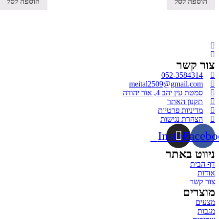
הוספה לסל
הוספה לסל
צור קשר
052-3584314
meital2509@gmail.com
סמטת עין יהב 4, אור יהודה
תקנון האתר
מדיניות פרטיות
הצהרת נגישות
Instagram
Facebo
ניווט באתר
דף הבית
אודות
צור קשר
מוצרים
מצעים
מגבות