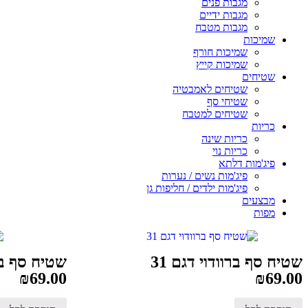
מגבות פנים
מגבות ידיים
מגבות מטבח
שמיכות
שמיכות חורף
שמיכות קייץ
שטיחים
שטיחים לאמבטיה
שטיחי סף
שטיחים למטבח
כריות
כריות שינה
כריות נוי
פיג'מות דלתא
פיג'מות נשים / נערות
פיג'מות ילדים / חליפות גן
מבצעים
מפות
שטיח סף ברוודוי דגם 31
שטיח סף ברו
₪
69.00
₪
69.00