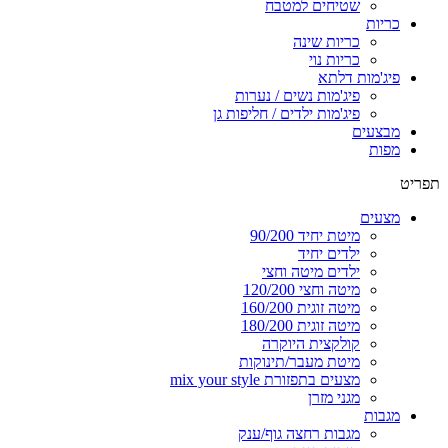
שטיחים למטבח
כריות
כריות שינה
כריות נוי
פיג'מות דלתא
פיג'מות נשים / נערות
פיג'מות ילדים / חליפות גן
מבצעים
מפות
תפריט
מצעים
מיטת יחיד 90/200
ילדים יחיד
ילדים מיטה וחצי
מיטה וחצי 120/200
מיטה זוגית 160/200
מיטה זוגית 180/200
קולקצית היוקרה
מיטת מעבר/תינוקות
מצעים בתפזורת mix your style
מגני מזרן
מגבות
מגבות רחצה גוף/ענק