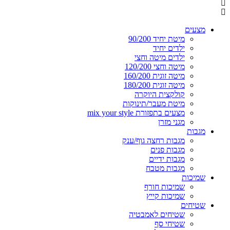
מצעים
מיטת יחיד 90/200
ילדים יחיד
ילדים מיטה וחצי
מיטה וחצי 120/200
מיטה זוגית 160/200
מיטה זוגית 180/200
קולקצית היוקרה
מיטת מעבר/תינוקות
מצעים בתפזורת mix your style
מגני מזרן
מגבות
מגבות רחצה גוף/ענק
מגבות פנים
מגבות ידיים
מגבות מטבח
שמיכות
שמיכות חורף
שמיכות קייץ
שטיחים
שטיחים לאמבטיה
שטיחי סף