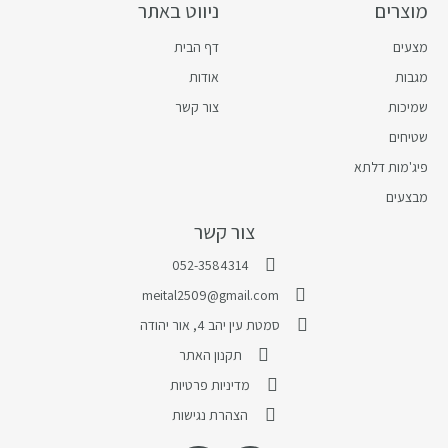
מוצרים
ניווט באתר
מצעים
דף הבית
מגבות
אודות
שמיכות
צור קשר
שטיחים
פיג'מות דלתא
מבצעים
צור קשר
052-3584314
meital2509@gmail.com
סמטת עין יהב 4, אור יהודה
תקנון האתר
מדיניות פרטיות
הצהרת נגישות