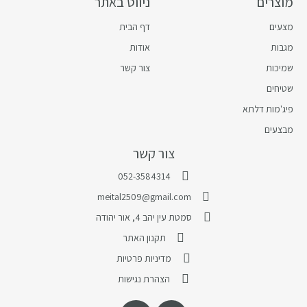
מוצרים
ניווט באתר
מצעים
דף הבית
מגבות
אודות
שמיכות
צור קשר
שטיחים
פיג'מות דלתא
מבצעים
צור קשר
052-3584314
meital2509@gmail.com
סמטת עין יהב 4, אור יהודה
תקנון האתר
מדיניות פרטיות
הצהרת נגישות