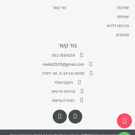
שמיכות
צור קשר
שטיחים
פיג'מות דלתא
מבצעים
צור קשר
052-3584314
meital2509@gmail.com
סמטת עין יהב 4, אור יהודה
תקנון האתר
מדיניות פרטיות
הצהרת נגישות