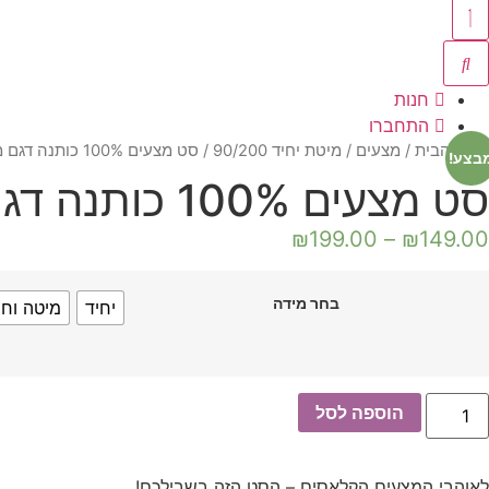
חנות
התחברו
עמוד הבית
/
מצעים
/
מיטת יחיד 90/200
/ סט מצעים 100% כותנה דגם מונאר – קרם
בצע!
סט מצעים 100% כותנה דגם מונאר - קרם
₪
199.00
–
₪
149.00
בחר מידה
יחיד
מיטה וחצ
מות
הוספה לסל
ל
ט
צעים
100
לאוהבי המצעים הקלאסים – הסט הזה בשבילכם!
ותנה