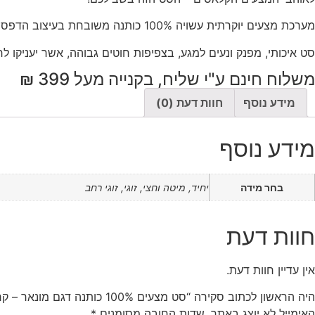
גם
ונאר
מערכת מצעים יוקרתית עשויה 100% כותנה משובחת בעיצוב הדפסי קשתות בענן אופנתיים.
רם
סט איכותי, מפנק ונעים למגע, בצפיפות חוטים גבוהה, אשר יעניקו ל
משלוח חינם ע"י שליח, בקנייה מעל 399 ₪
מידע נוסף
חוות דעת (0)
מידע נוסף
בחר מידה
יחיד, מיטה וחצי, זוגי, זוגי רחב
חוות דעת
אין עדיין חוות דעת.
היה הראשון לכתוב סקירה “סט מצעים 100% כותנה דגם מונאר – קרם”
האימייל לא יוצג באתר.
שדות החובה מסומנים
*