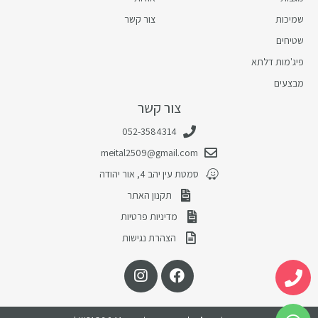
שמיכות
צור קשר
שטיחים
פיג'מות דלתא
מבצעים
צור קשר
052-3584314
meital2509@gmail.com
סמטת עין יהב 4, אור יהודה
תקנון האתר
מדיניות פרטיות
הצהרת נגישות