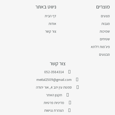
מוצרים
ניווט באתר
מצעים
דף הבית
מגבות
אודות
שמיכות
צור קשר
שטיחים
פיג'מות דלתא
מבצעים
צור קשר
052-3584314
meital2509@gmail.com
סמטת עין יהב 4, אור יהודה
תקנון האתר
מדיניות פרטיות
הצהרת נגישות