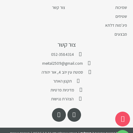
שמיכות
צור קשר
שטיחים
פיג'מות דלתא
מבצעים
צור קשר
052-3584314
meital2509@gmail.com
סמטת עין יהב 4, אור יהודה
תקנון האתר
מדיניות פרטיות
הצהרת נגישות