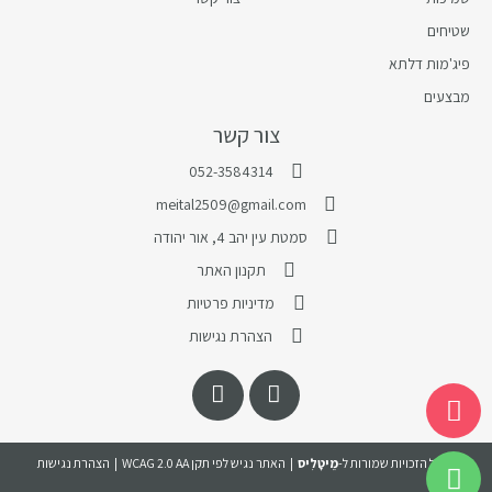
שטיחים
פיג'מות דלתא
מבצעים
צור קשר
052-3584314
meital2509@gmail.com
סמטת עין יהב 4, אור יהודה
תקנון האתר
מדיניות פרטיות
הצהרת נגישות
© כל הזכויות שמורות ל-
מֵיטָלִיס
| האתר נגיש לפי תקן WCAG 2.0 AA |
הצהרת נגישות