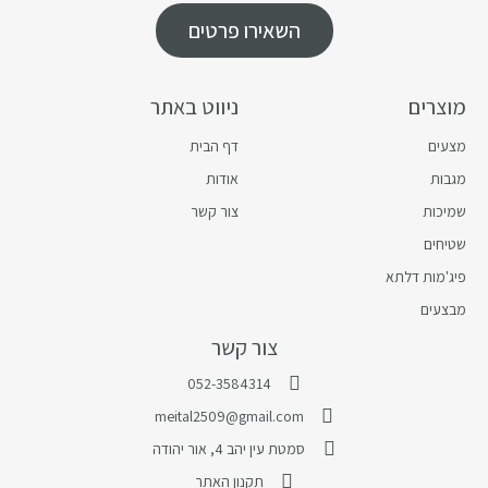
השאירו פרטים
מוצרים
ניווט באתר
מצעים
דף הבית
מגבות
אודות
שמיכות
צור קשר
שטיחים
פיג'מות דלתא
מבצעים
צור קשר
052-3584314
meital2509@gmail.com
סמטת עין יהב 4, אור יהודה
תקנון האתר