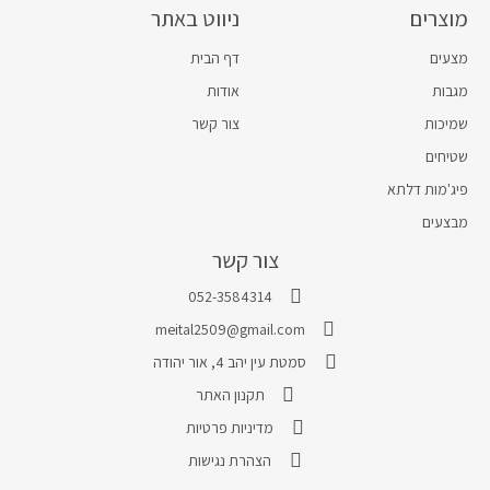
מוצרים
ניווט באתר
מצעים
דף הבית
מגבות
אודות
שמיכות
צור קשר
שטיחים
פיג'מות דלתא
מבצעים
צור קשר
052-3584314
meital2509@gmail.com
סמטת עין יהב 4, אור יהודה
תקנון האתר
מדיניות פרטיות
הצהרת נגישות