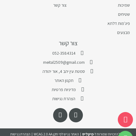
שמיכות
צור קשר
שטיחים
פיג'מות דלתא
מבצעים
צור קשר
052-3584314
meital2509@gmail.com
סמטת עין יהב 4, אור יהודה
תקנון האתר
מדיניות פרטיות
הצהרת נגישות
© כל הזכויות שמורות ל-
מֵיטָלִיס
| האתר נגיש לפי תקן WCAG 2.0 AA |
הצהרת נגישות