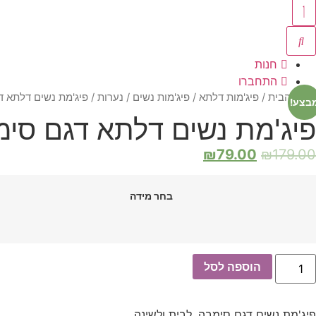
חנות
התחברו
עמוד הבית
/
פיג'מות דלתא
/
פיג'מות נשים / נערות
/ פיג'מת נשים דלתא דגם סימבה מידות 
בצע!
פיג'מת נשים דלתא דגם סימבה מידות S-XL קולקצ
₪
79.00
₪
179.00
בחר מידה
מות
הוספה לסל
ל
יג'מת
שים
לתא
פיג'מת נשים דגם סימבה, לבית ולשינה.
גם