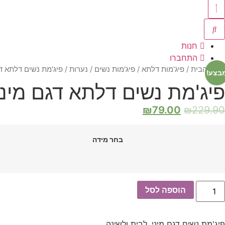
חנות
התחברו
עמוד הבית
/
פיג'מות דלתא
/
פיג'מות נשים / נערות
/ פיג'מת נשים דלתא דגם מיני מידות 
בצע!
פיג'מת נשים דלתא דגם מיני מידות S-XL קולקצ
₪
79.00
₪
229.90
בחר מידה
מות
הוספה לסל
ל
יג'מת
שים
לתא
פיג'מת נשים דגם מיני, לבית ולשינה.
גם