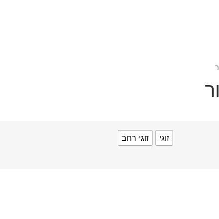
ר
ר
זוגי
זוגי רחב