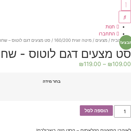
חנות
התחברו
עמוד הבית
/
מצעים
/
מיטה זוגית 160/200
/ סט מצעים דגם לוטוס – שחו
בצע!
סט מצעים דגם לוטוס - שחו
₪
119.00
–
₪
109.00
בחר מידה
מות
הוספה לסל
ל
ט
צעים
גם
לאוהבי המצעים הקלאסים – הסט הזה בשבילכם!
וטוס