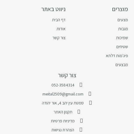
מוצרים
ניווט באתר
מצעים
דף הבית
מגבות
אודות
שמיכות
צור קשר
שטיחים
פיג'מות דלתא
מבצעים
צור קשר
052-3584314
meital2509@gmail.com
סמטת עין יהב 4, אור יהודה
תקנון האתר
מדיניות פרטיות
הצהרת נגישות