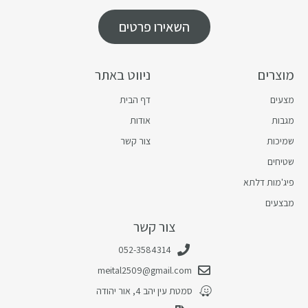
השאירו פרטים
מוצרים
ניווט באתר
מצעים
דף הבית
מגבות
אודות
שמיכות
צור קשר
שטיחים
פיג'מות דלתא
מבצעים
צור קשר
052-3584314
meital2509@gmail.com
סמטת עין יהב 4, אור יהודה